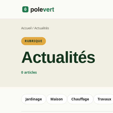
Aller
au
contenu
Accueil
/
Actualités
RUBRIQUE
Actualités
0 articles
Jardinage
Maison
Chauffage
Travaux